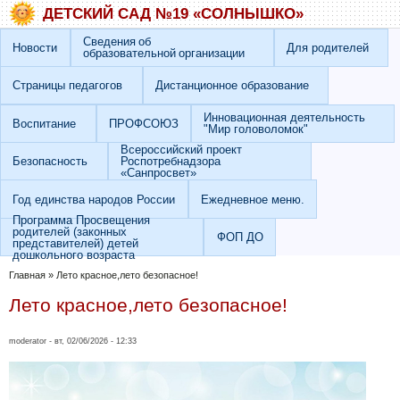
Перейти к основному содержанию
Skip to search
ДЕТСКИЙ САД №19 «СОЛНЫШКО»
Сведения об
Новости
Для родителей
образовательной организации
Страницы педагогов
Дистанционное образование
Инновационная деятельность
Воспитание
ПРОФСОЮЗ
"Мир головоломок"
Всероссийский проект
Безопасность
Роспотребнадзора
«Санпросвет»
Год единства народов России
Ежедневное меню.
Программа Просвещения
родителей (законных
ФОП ДО
представителей) детей
дошкольного возраста
Вы здесь
Главная
»
Лето красное,лето безопасное!
Лето красное,лето безопасное!
moderator
- вт, 02/06/2026 - 12:33