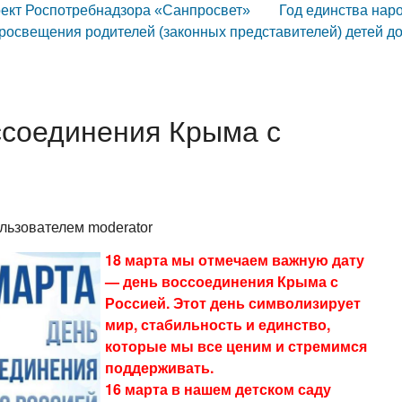
оект Роспотребнадзора «Санпросвет»
Год единства нар
освещения родителей (законных представителей) детей д
ссоединения Крыма с
пользователем
moderator
18 марта мы отмечаем важную дату
— день воссоединения Крыма с
Россией. Этот день символизирует
мир, стабильность и единство,
которые мы все ценим и стремимся
поддерживать.
16 марта в нашем детском саду