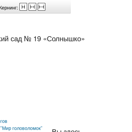
Кернинг:
кий сад № 19 «Солнышко»
гов
 "Мир головоломок"
Вы здесь