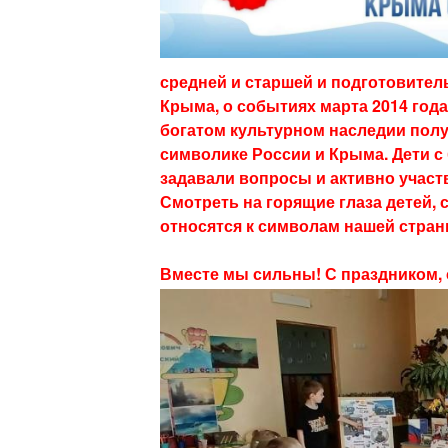
средней и старшей и подготовител
Крыма, о событиях марта 2014 года
богатом культурном наследии полу
символике России и Крыма. Дети с
задавали вопросы и активно участ
Смотреть на горящие глаза детей, 
относятся к символам нашей стран
Вместе мы сильны! С праздником, 