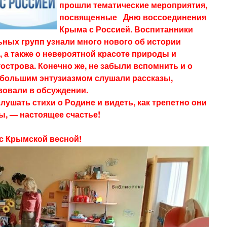
прошли тематические мероприятия,
посвященные Дню воссоединения
Крыма с Россией. Воспитанники
ьных групп узнали много нового об истории
, а также о невероятной красоте природы и
острова. Конечно же, не забыли вспомнить и о
 большим энтузиазмом слушали рассказы,
вовали в обсуждении.
слушать стихи о Родине и видеть, как трепетно они
ы, — настоящее счастье!
с Крымской весной!